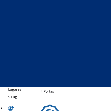
Diesel
Set 2023
59000 Km
Potência
116 Cv
Cilindrada
Caixa
1968 Cm3
Velocidades
Automática
Segmento
Sedan
Portas
Lugares
4 Portas
5 Lug.