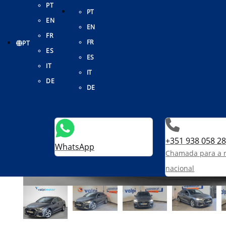
PT
PT
EN
EN
FR
FR
PT
ES
ES
IT
IT
DE
DE
+351 938 058 2
WhatsApp
Chamada para a 
nacional