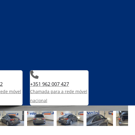
82
+351 962 007 427
rede móvel
Chamada para a rede móvel
nacional