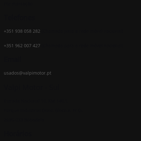
Por marcação
Telefones
+351 938 058 282
(Chamada para a rede móvel nacional)
+351 962 007 427
(Chamada para a rede móvel nacional)
Email
usados@valpimotor.pt
Valpi Motor - Sul
Estrada Nacional 10, KM 140,1,
Parque Industrial Olaio, Bloco A, Fr O,
2695-033 Bobadela
Horários