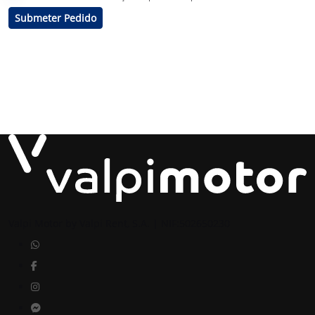
Submeter Pedido
Valpi Motor by Valpi Rent, S.A. | NIF:502650230