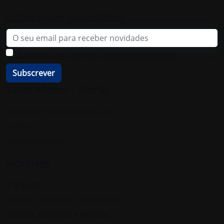
Subscrever newsletter
Email
Concordo com os termos da proteção de dados
Subscrever
Valpi Motor - Norte
Av. Joaquim Ribeiro da Mota 256,
Gandra
4585-166 Paredes
Horários
2ª a Sexta:
09:00 às 13:00 e das 14:00 às 18:30
Sábados, Domingos e Feriados: