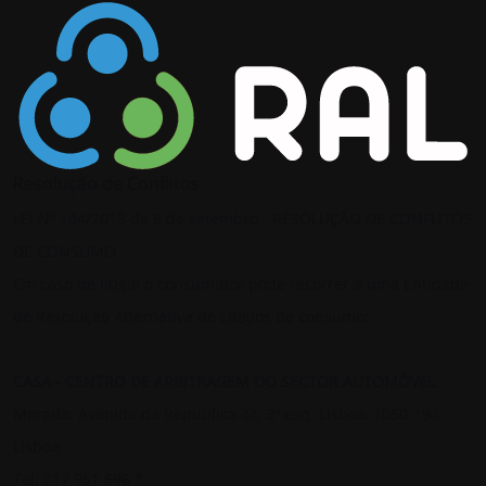
Resolução de Conflitos
LEI Nº 144/2015 de 8 de setembro - RESOLUÇÃO DE CONFLITOS
DE CONSUMO
Em caso de litígio o consumidor pode recorrer a uma Entidade
de Resolução Alternativa de Litígios de consumo:
CASA - CENTRO DE ARBITRAGEM DO SECTOR AUTOMÓVEL
Morada: Avenida da Republica 44, 3º esq. Lisboa, 1050-194
Lisboa
Tel: 217 951 696 *