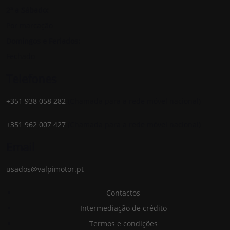
2ª a Sábado:
Por marcação
Domingos e Feriados:
Fechado
Telefones
+351 938 058 282
(Chamada para a rede móvel nacional)
+351 962 007 427
(Chamada para a rede móvel nacional)
Email
usados@valpimotor.pt
Contactos
Intermediação de crédito
Termos e condições