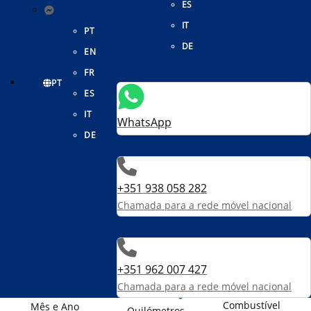
ES
IT
PT
DE
EN
FR
PT
ES
IT
WhatsApp
DE
Ford Focus
+351 938 058 282
1.0 EcoBoost MHEV ST-Line
Chamada para a rede móvel nacional
19 490 €
+351 962 007 427
Chamada para a rede móvel nacional
Combustível
Mês e Ano
Quilómetros