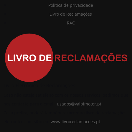
Politica de privacidade
Livro de Reclamações
RAC
Livro Eletrónico de Reclamações
Caso não esteja satisfeito com os nossos serviços, pedimos que
nos contacte para o email:
usados@valpimotor.pt
Caso prefira, poderá também recorrer ao livro de reclamações
eletrónico com sitio em
www.livroreclamacoes.pt
.