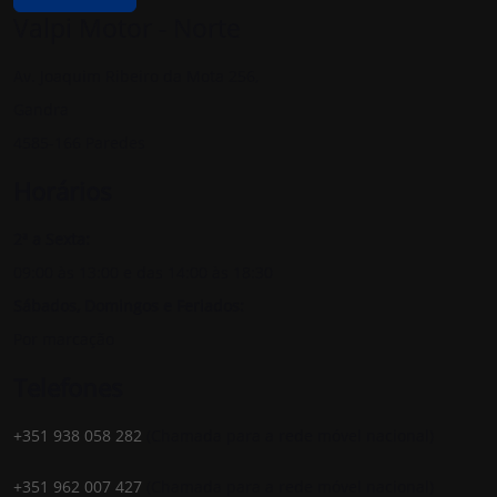
Valpi Motor - Norte
Av. Joaquim Ribeiro da Mota 256,
Gandra
4585-166 Paredes
Horários
2ª a Sexta:
09:00 às 13:00 e das 14:00 às 18:30
Sábados, Domingos e Feriados:
Por marcação
Telefones
+351 938 058 282
(Chamada para a rede móvel nacional)
+351 962 007 427
(Chamada para a rede móvel nacional)