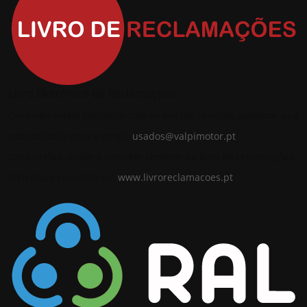
Livro Eletrónico de Reclamações
Caso não esteja satisfeito com os nossos serviços, pedimos que
nos contacte para o email:
usados@valpimotor.pt
Caso prefira, poderá também recorrer ao livro de reclamações
eletrónico com sitio em
www.livroreclamacoes.pt
.