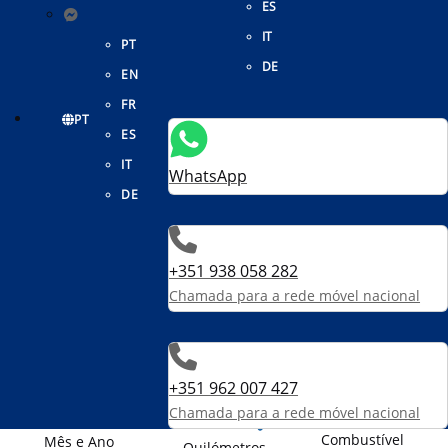
ES
IT
PT
DE
EN
FR
PT
ES
IT
WhatsApp
DE
Nissan Qashqai
+351 938 058 282
1.3 DIG-T N-Connecta LED
Chamada para a rede móvel nacional
27 450 €
+351 962 007 427
Chamada para a rede móvel nacional
Combustível
Mês e Ano
Quilómetros