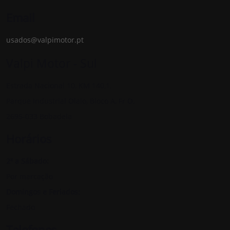
Email
usados@valpimotor.pt
Valpi Motor - Sul
Estrada Nacional 10, KM 140,1,
Parque Industrial Olaio, Bloco A, Fr O,
2695-033 Bobadela
Horários
2ª a Sábado:
Por marcação
Domingos e Feriados:
Fechado
Telefones