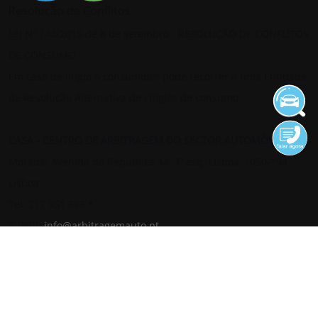
Resolução de Conflitos
LEI Nº 144/2015 de 8 de setembro - RESOLUÇÃO DE CONFLITOS
DE CONSUMO
Em caso de litígio o consumidor pode recorrer a uma Entidade
de Resolução Alternativa de Litígios de consumo:
CASA - CENTRO DE ARBITRAGEM DO SECTOR AUTOMÓVEL
Morada: Avenida da Republica 44, 3º esq. Lisboa, 1050-194
Lisboa
Tel: 217 951 696 *
E-mail:
info@arbitragemauto.pt
Website:
www.arbitragemauto.pt
*chamada para rede fixa nacional