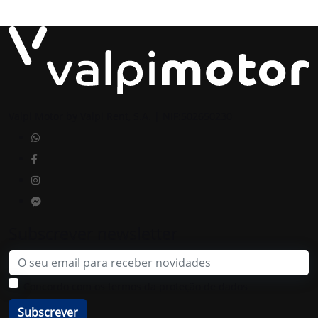
Valpi Motor by Valpi Rent, S.A. | NIF:502650230
Subscrever newsletter
Email
Concordo com os termos da proteção de dados
Subscrever