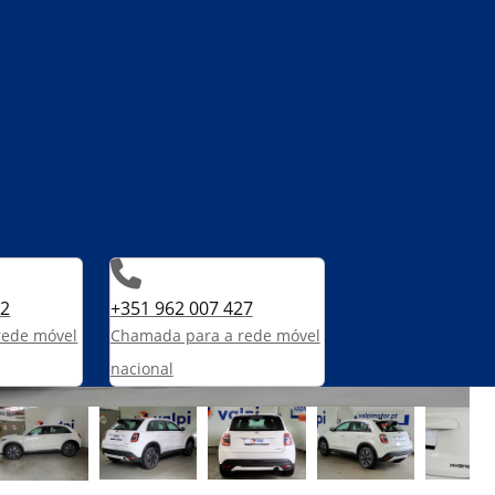
82
+351 962 007 427
rede móvel
Chamada para a rede móvel
nacional