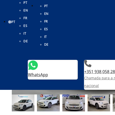
PT
PT
EN
EN
FR
FR
PT
ES
ES
IT
IT
DE
DE
+351 938 058 2
WhatsApp
Chamada para a 
nacional