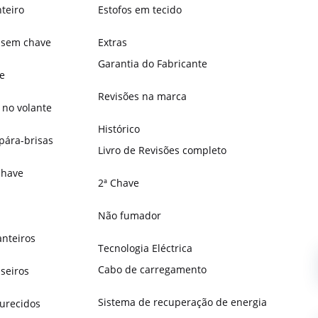
teiro
Estofos em tecido
 sem chave
Extras
Garantia do Fabricante
e
Revisões na marca
no volante
Histórico
pára-brisas
Livro de Revisões completo
chave
2ª Chave
Não fumador
anteiros
Tecnologia Eléctrica
Cabo de carregamento
aseiros
Sistema de recuperação de energia
curecidos