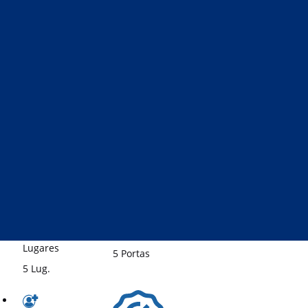
Gasolina
Jun 2025
25000 Km
Potência
110 Cv
Cilindrada
Caixa
1199 Cm3
Velocidades
Automática
Segmento
SUV
Portas
Lugares
5 Portas
5 Lug.