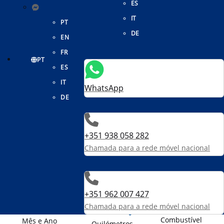
ES
IT
PT
DE
EN
FR
PT
ES
IT
WhatsApp
DE
Ford Tourneo Courier
+351 938 058 282
1.0 EcoBoost Titanium
Chamada para a rede móvel nacional
22 450 €
+351 962 007 427
Chamada para a rede móvel nacional
Combustível
Mês e Ano
Quilómetros