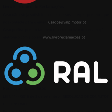
Livro Eletrónico de Reclamações
Caso não esteja satisfeito com os nossos serviços, pedimos que
nos contacte para o email:
usados@valpimotor.pt
Caso prefira, poderá também recorrer ao livro de reclamações
eletrónico com sitio em
www.livroreclamacoes.pt
.
Resolução de Conflitos
LEI Nº 144/2015 de 8 de setembro - RESOLUÇÃO DE CONFLITOS
DE CONSUMO
Em caso de litígio o consumidor pode recorrer a uma Entidade