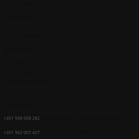
Valpi Motor - Sul
Estrada Nacional 10, KM 140,1,
Parque Industrial Olaio, Bloco A, Fr O,
2695-033 Bobadela
Horários
2ª a Sábado:
Por marcação
Domingos e Feriados:
Fechado
Telefones
+351 938 058 282
(Chamada para a rede móvel nacional)
+351 962 007 427
(Chamada para a rede móvel nacional)