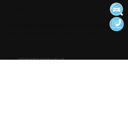
de Resolução Alternativa de Litígios de consumo:
CASA - CENTRO DE ARBITRAGEM DO SECTOR AUTOMÓVEL
Morada: Avenida da Republica 44, 3º esq. Lisboa, 1050-194
Lisboa
Tel: 217 951 696 *
E-mail:
info@arbitragemauto.pt
Website:
www.arbitragemauto.pt
*chamada para rede fixa nacional
© 2026 Valpi Motor by Valpi Rent, S.A. | NIF:502650230 - By
AUTO21