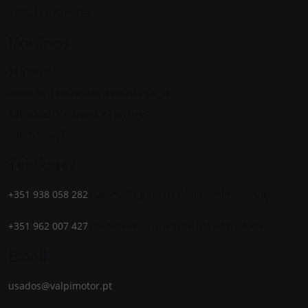
4585-166 Paredes
Horários
2ª a Sexta:
09:00 às 13:00 e das 14:00 às 18:30
Sábados, Domingos e Feriados:
Por marcação
Telefones
+351 938 058 282
(Chamada para a rede móvel nacional)
+351 962 007 427
(Chamada para a rede móvel nacional)
Email
usados@valpimotor.pt