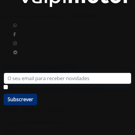
Valpi Motor by Valpi Rent, S.A. | NIF:502650230
Subscrever newsletter
Email
Concordo com os termos da proteção de dados
Subscrever
Valpi Motor - Norte
Av. Joaquim Ribeiro da Mota 256,
Gandra