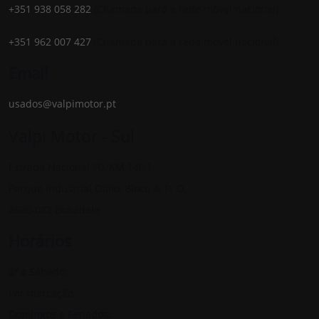
+351 938 058 282
(Chamada para a rede móvel nacional)
+351 962 007 427
(Chamada para a rede móvel nacional)
Email
usados@valpimotor.pt
Valpi Motor - Sul
Estrada Nacional 10, KM 140,1,
Parque Industrial Olaio, Bloco A, Fr O,
2695-033 Bobadela
Horários
2ª a Sábado:
Por marcação
Domingos e Feriados: