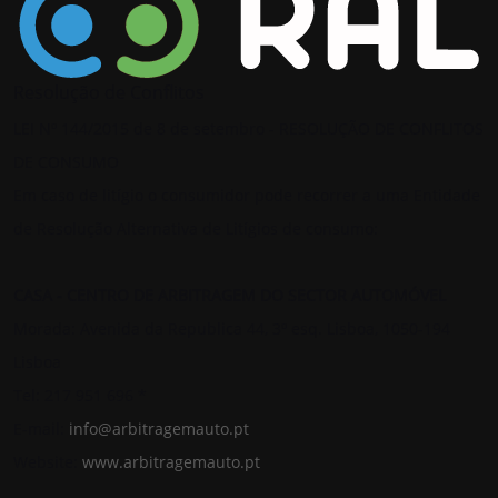
Resolução de Conflitos
LEI Nº 144/2015 de 8 de setembro - RESOLUÇÃO DE CONFLITOS
DE CONSUMO
Em caso de litígio o consumidor pode recorrer a uma Entidade
de Resolução Alternativa de Litígios de consumo:
CASA - CENTRO DE ARBITRAGEM DO SECTOR AUTOMÓVEL
Morada: Avenida da Republica 44, 3º esq. Lisboa, 1050-194
Lisboa
Tel: 217 951 696 *
E-mail:
info@arbitragemauto.pt
Website:
www.arbitragemauto.pt