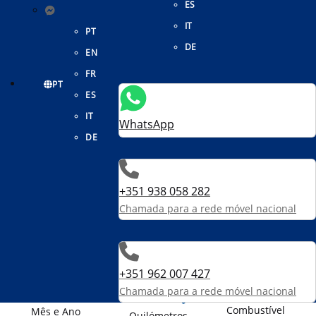
ES
IT
PT
DE
EN
FR
PT
ES
IT
WhatsApp
DE
Peugeot 308
+351 938 058 282
1.5 BlueHDi Active Pack EAT8
Chamada para a rede móvel nacional
23 950 €
+351 962 007 427
Chamada para a rede móvel nacional
Combustível
Mês e Ano
Quilómetros