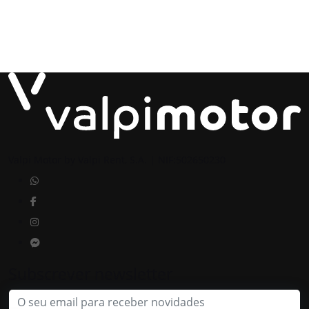
Valpi Motor by Valpi Rent, S.A. | NIF:502650230
Subscrever newsletter
Email