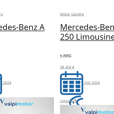
ra
Motor Gandra
edes-Benz A
Mercedes-Ben
250 Limousin
e AMG
38 450 €
2024
Out 2024
Limousine
30 000 Km
25 000 Km