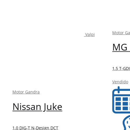
Valpi
r Gandra
Motor Gandra
ssan Juke
MG EHS
IG-T N-Design DCT
1.5 T-GDI Plug-in Hy