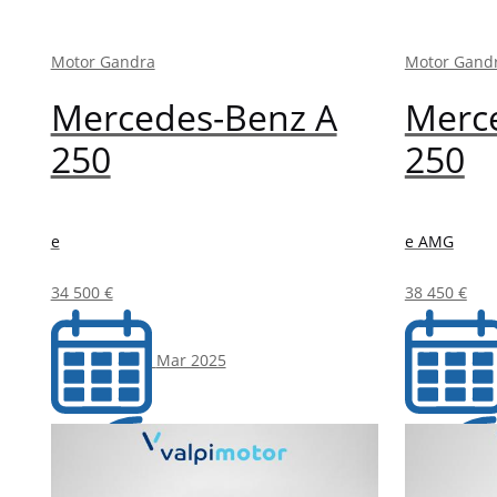
Motor Gandra
Motor Gand
Mercedes-Benz A
Merc
250
250
e
e AMG
34 500 €
38 450 €
Mar 2025
55 000 Km