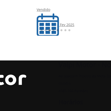
Vendido
Vend
Fev 2025
10 000 Km
Valpi Motor - No
Automática
Av. Joaquim Ribeiro da Mota 25
Gandra
4585-166 Paredes
Horários