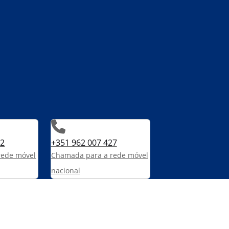
82
+351 962 007 427
rede móvel
Chamada para a rede móvel
Valpi
nacional