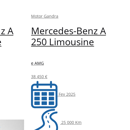
Motor Gandra
z A
Mercedes-Benz A
e
250 Limousine
e AMG
38 450 €
Fev 2025
25 000 Km